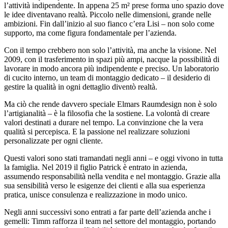
l’attività indipendente. In appena 25 m² prese forma uno spazio dove
le idee diventavano realtà. Piccolo nelle dimensioni, grande nelle
ambizioni. Fin dall’inizio al suo fianco c’era Lisi – non solo come
supporto, ma come figura fondamentale per l’azienda.
Con il tempo crebbero non solo l’attività, ma anche la visione. Nel
2009, con il trasferimento in spazi più ampi, nacque la possibilità di
lavorare in modo ancora più indipendente e preciso. Un laboratorio
di cucito interno, un team di montaggio dedicato – il desiderio di
gestire la qualità in ogni dettaglio diventò realtà.
Ma ciò che rende davvero speciale Elmars Raumdesign non è solo
l’artigianalità – è la filosofia che la sostiene. La volontà di creare
valori destinati a durare nel tempo. La convinzione che la vera
qualità si percepisca. E la passione nel realizzare soluzioni
personalizzate per ogni cliente.
Questi valori sono stati tramandati negli anni – e oggi vivono in tutta
la famiglia. Nel 2019 il figlio Patrick è entrato in azienda,
assumendo responsabilità nella vendita e nel montaggio. Grazie alla
sua sensibilità verso le esigenze dei clienti e alla sua esperienza
pratica, unisce consulenza e realizzazione in modo unico.
Negli anni successivi sono entrati a far parte dell’azienda anche i
gemelli: Timm rafforza il team nel settore del montaggio, portando