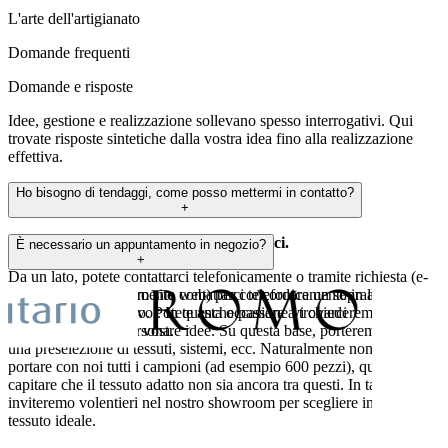
L'arte dell'artigianato
Domande frequenti
Domande e risposte
Idee, gestione e realizzazione sollevano spesso interrogativi. Qui
trovate risposte sintetiche dalla vostra idea fino alla realizzazione
effettiva.
Ho bisogno di tendaggi, come posso mettermi in contatto?
+
Esistono diversi metodi, entrambi efficaci.
È necessario un appuntamento in negozio?
+
Da un lato, potete contattarci telefonicamente o tramite richiesta (e-
mail o tramite il nostro sito web) per concordare un sopralluogo non
No, potete tranquillamente contattarci telefonicamente in anticipo,
vincolante presso di voi. In questa occasione vi chiederemo cosa vi
ma non è obbligatorio. Potete anche passare a trovarci
piace e quali siano le vostre idee. Su questa base, porteremo con noi
semplicemente di persona.
una preselezione di tessuti, sistemi, ecc. Naturalmente non possiamo
portare con noi tutti i campioni (ad esempio 600 pezzi), quindi può
capitare che il tessuto adatto non sia ancora tra questi. In tal caso, vi
inviteremo volentieri nel nostro showroom per scegliere insieme il
tessuto ideale.