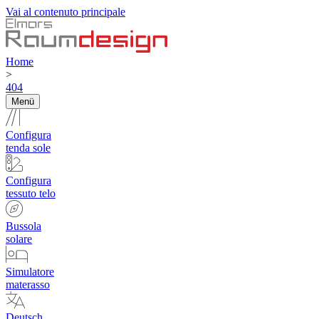
Vai al contenuto principale
Home
>
404
Menü
Configura
tenda sole
Configura
tessuto telo
Bussola
solare
Simulatore
materasso
Deutsch