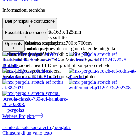
Informazioni tecniche
Dati principali e costruzione
+
Dimensioni del cassonetto
163 x 125mm
Possibilità di comando
Tipo di montaggio
+
Parete, soffitto
Larghezza massima x sporgenza
Motorizzato
Motore standard
700 x 700cm
Optionals
Guida del telo
Motore radiocomandato
+
Telo pieghevole con guida laterale integrata
Inclinazione minima
Chiusure
Tende verticali Markilux 625 + 776
5°
Possibilità di combinazione
Con Markilux Syncra
Illuminazione
Linea LED nei profili di supporto del telo
Linea LED o spot nei traversi
Riscaldatore radiante
Fino a 6 pezzi per modulo
→
pergolas
Weitere Projekte
Tende da sole sopra vetro
/
pergolas
Chiusura di un vano tetto