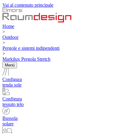
Vai al contenuto principale
Home
>
Outdoor
>
Pergole e sistemi indipendenti
>
Markilux Pergola Stretch
Menü
Configura
tenda sole
Configura
tessuto telo
Bussola
solare