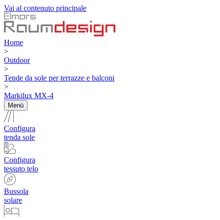
Vai al contenuto principale
Home
>
Outdoor
>
Tende da sole per terrazze e balconi
>
Markilux MX-4
Menü
Configura
tenda sole
Configura
tessuto telo
Bussola
solare