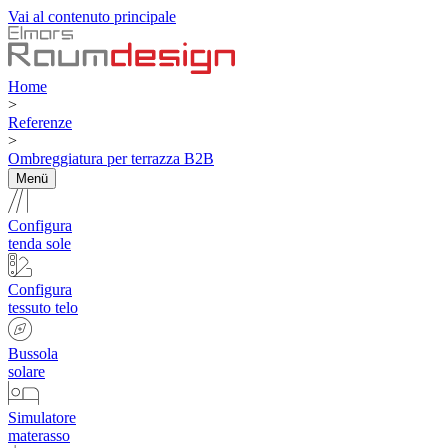
Vai al contenuto principale
Home
>
Referenze
>
Ombreggiatura per terrazza B2B
Menü
Configura
tenda sole
Configura
tessuto telo
Bussola
solare
Simulatore
materasso