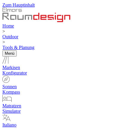
Zum Hauptinhalt
Home
>
Outdoor
>
Tools & Planung
Menü
Markisen
Konfigurator
Sonnen
Kompass
Matratzen
Simulator
Italiano