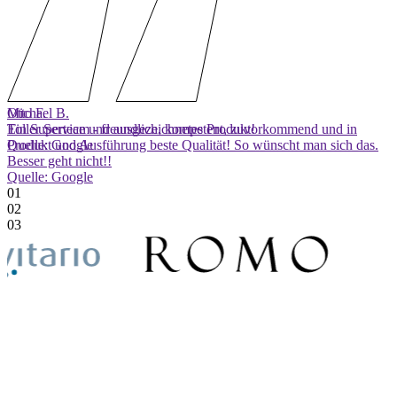
Otto F.
Michael B.
Toller Service und ausgezeichnetes Produkt!
Ein Superteam - freundlich, kompetent, zuvorkommend und in
Quelle: Google
Produkt und Ausführung beste Qualität! So wünscht man sich das.
Besser geht nicht!!
Quelle: Google
01
02
03