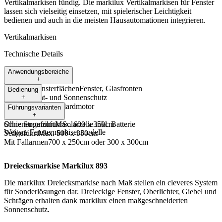
Vertikalmarkisen fündig. Die markilux Vertikalmarkisen für Fenster
lassen sich vielseitig einsetzen, mit spielerischer Leichtigkeit
bedienen und auch in die meisten Hausautomationen integrieren.
Vertikalmarkisen
Technische Details
Anwendungsbereiche
+
Vertikale Fensterflächen
Fenster, Glasfronten
Bedienung
Loggias
+
Sicht- und Sonnenschutz
Windschutz
Motorisierung
Standardmotor
Führungsvarianten
Funkmotor
+
Ohne Stromzufuhr
Schienengeführt
Max. 600 x 350cm
Solarzelle inkl. Batterie
Weitere Fenstermarkisenmodelle
Seilgeführt
Max. 500 x 350cm
Mit Fallarmen
700 x 250cm oder 300 x 300cm
Dreiecksmarkise Markilux 893
Die markilux Dreiecksmarkise nach Maß stellen ein cleveres System
für Sonderlösungen dar. Dreieckige Fenster, Oberlichter, Giebel und
Schrägen erhalten dank markilux einen maßgeschneiderten
Sonnenschutz.