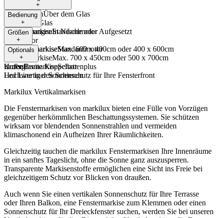
+
Wintergarten
Über dem Glas
Bedienung
Unter dem Glas
+
Dachöffnungen
Aufglasmarkise
In Nische oder Aufgesetzt
Standardmotor
Größen
Funkmotor
+
Unterglasmarkise
Unterglasmarkise
Standardmotor
Max. 600 x 400cm oder 400 x 600cm
Optionals
Funkmotor
Aufglasmarkise
+
Max. 700 x 450cm oder 500 x 700cm
Kurbel
In der Breite Koppelbar
Unterglasmarkise
Schattenplus
Led Line in den Schienen
Hochwertiger Sonnenschutz für Ihre Fensterfront
Markilux Vertikalmarkisen
Die Fenstermarkisen von markilux bieten eine Fülle von Vorzügen
gegenüber herkömmlichen Beschattungssystemen. Sie schützen
wirksam vor blendenden Sonnenstrahlen und vermeiden
klimaschonend ein Aufheizen Ihrer Räumlichkeiten.
Gleichzeitig tauchen die markilux Fenstermarkisen Ihre Innenräume
in ein sanftes Tageslicht, ohne die Sonne ganz auszusperren.
Transparente Markisenstoffe ermöglichen eine Sicht ins Freie bei
gleichzeitigem Schutz vor Blicken von draußen.
Auch wenn Sie einen vertikalen Sonnenschutz für Ihre Terrasse
oder Ihren Balkon, eine Fenstermarkise zum Klemmen oder einen
Sonnenschutz für Ihr Dreieckfenster suchen, werden Sie bei unseren