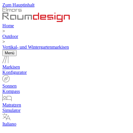
Zum Hauptinhalt
Home
>
Outdoor
>
Vertikal- und Wintergartenmarkisen
Menü
Markisen
Konfigurator
Sonnen
Kompass
Matratzen
Simulator
Italiano