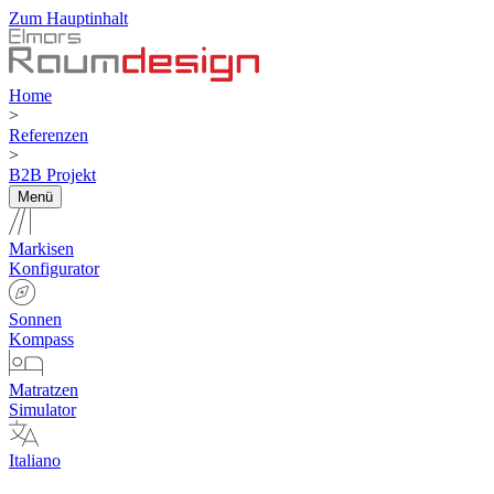
Zum Hauptinhalt
Home
>
Referenzen
>
B2B Projekt
Menü
Markisen
Konfigurator
Sonnen
Kompass
Matratzen
Simulator
Italiano