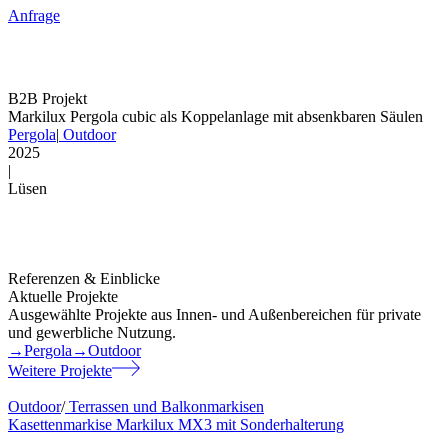
Anfrage
B2B Projekt
Markilux Pergola cubic als Koppelanlage mit absenkbaren Säulen
Pergola
|
Outdoor
2025
|
Lüsen
Referenzen & Einblicke
Aktuelle Projekte
Ausgewählte Projekte aus Innen- und Außenbereichen für private
und gewerbliche Nutzung.
→
Pergola
→
Outdoor
Weitere Projekte
Outdoor
/
Terrassen und Balkonmarkisen
Kasettenmarkise Markilux MX3 mit Sonderhalterung