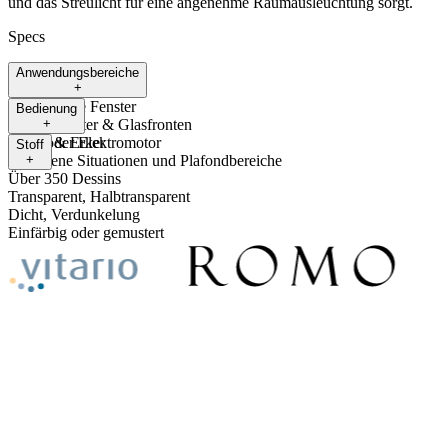
und das Streulicht für eine angenehme Raumausleuchtung sorgt.
Specs
Anwendungsbereiche
+
Rechteckige Fenster
Bedienung
Große Fenster & Glasfronten
+
Giebel & Erker
Kette oder Elektromotor
Stoff
Gebogene Situationen und Plafondbereiche
+
Über 350 Dessins
Transparent, Halbtransparent
Dicht, Verdunkelung
Einfärbig oder gemustert