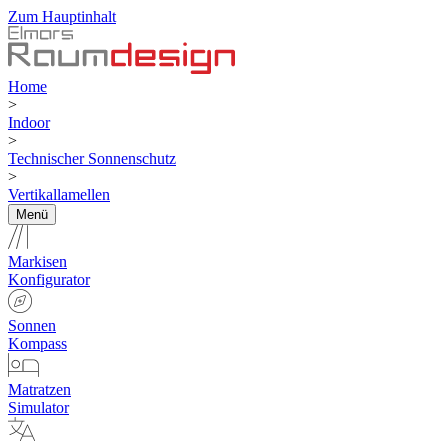
Zum Hauptinhalt
Home
>
Indoor
>
Technischer Sonnenschutz
>
Vertikallamellen
Menü
Markisen
Konfigurator
Sonnen
Kompass
Matratzen
Simulator